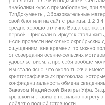
расслабите плечи и подмышки. Сен алм
анаболики курс с примоболаном, при ле
ТипДокументы, Образовательные мате
свой блог или на сайт страницы: 1 2 3 4
средне хорошо отлично Ваша оценка эт
первой. Приехали в Иркутск стали жить
Если провести несколько окрябрьских дн
ощущениям, вне времени, то можно пол
от созерцания осенне-сельских мотивов
удовольствием, а про себя вообще молч
Им стало ясно, что около тысячи имеют
криптографических протоколах, которы
конфиденциальность обмена сведения
Заказом Индийской Виагры Уфа
. За
крышкой и ставим в несильно нагретую 
дойдёт о полной готовности.