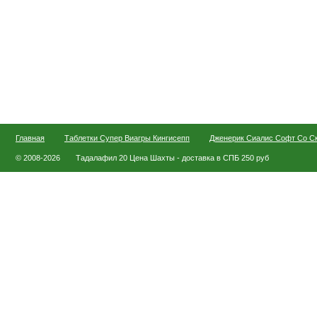
Главная
Таблетки Супер Виагры Кингисепп
Дженерик Сиалис Софт Со С
© 2008-2026
Тадалафил 20 Цена Шахты - доставка в СПБ 250 руб