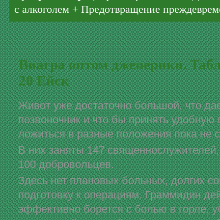
с алкоголем + Предотвращение преждеврем
Виагра оптом дженерики. Таб
20 Ейск
Живот уже достаточно большой, что да
позвоночник и что бы принять удобную 
ложиться в разные положения пока не с
В них заняты 147 священнослужителей,
100 добровольцев.
Здесь нет плановых больных, долгих с
подготовку к операциям. Граммидин де
эффективно борется с болью в горле, 