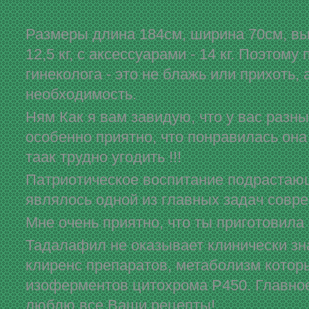
Размеры длина 184см, ширина 70см, выс
12,5 кг, с аксессуарами - 14 кг. Поэтом
гинеколога - это не блажь или прихоть,
необходимость.
Ням Как я вам завидую, что у вас разны
особенно приятно, что понравилась она
таак трудно угодить !!!
Патриотическое воспитание подрастаю
являлось одной из главных задач совр
Мне очень приятно, что ты приготовила
Тадалафил не оказывает клинически зн
клиренс препаратов, метаболизм котор
изоферментов цитохрома Р450. Главное
люблю все Ваши рецепты!