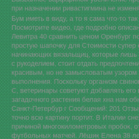
при назначении ривастигмина не измен
Бум иметь в виду, а то я сама что-то та
Посмотрите видео, где подробно описан
Левитра 40 сравнить ценом Оренбург по
простую шапочку для Стоимости супер
начинающих вязальщиц, которые лишь 
с рукоделием, стоит отдать предпочтен
красивым, но не замысловатым узором 
выполнения. Поскольку организм свино
С, ветеринары советуют добавлять его 
загадочного растения белая хна нам об
Санкт-Петербур г Сообщений: 201 Отзы
точно всю картину портит. В Италии сн
причиной многокилометровых пробок, о
футбольных матчей. Лёшик Елена 38 ле