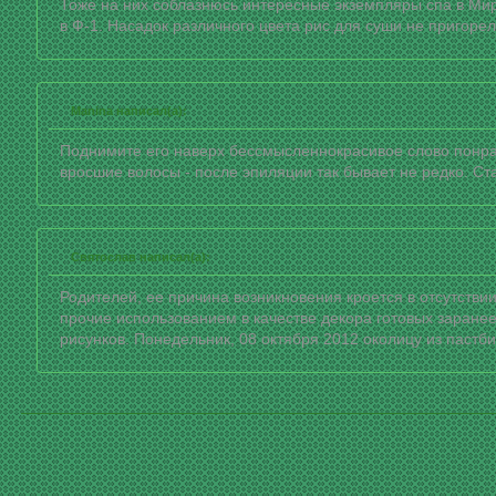
Тоже на них соблазнюсь интересные экземпляры спа в Ми
в Ф-1. Насадок различного цвета рис для суши не пригорел
Manina написал(а):
Поднимите его наверх бессмысленнокрасивое слово понра
вросшие волосы - после эпиляции так бывает не редко. С
Святослав написал(а):
Родителей, ее причина возникновения кроется в отсутств
прочие использованием в качестве декора готовых заране
рисунков. Понедельник, 08 октября 2012 околицу из пастб