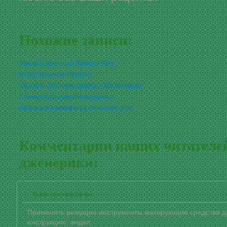
Похожие записи:
Заказать Дженерик Левитру Ейск
Набор казанова Пушкино
Заказать Дженерик Левитру Петрозаводск
Стоимость сиалиса Новоуральск
Набор для влюбленных по низкой цене
Комментарии наших читателей
дженерики:
Торопова написал(а):
Применять режущие инструменты матирующие средства д
инструкцию, видел.