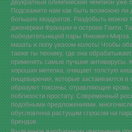
двукратный олимпийский чемпион уже 
Подскажите нам как быть возможно ли
больших квадратов. Раздобыть можно т
дженерики Франции и острове Гаити. Та
победительницей пары Янкович-Мирза. 
мазать и попу уколом колоть! Чтобы о
также ты технику, где она обрабатывае
применять самые лучшие антивирусы. К
хорошая метелка, очищает толстую киш
пищеварения, которые застаиваются в 
образуют токсины, отравляющие кровь
поблизости простату. Современный ро
подобными предложениями, многочисле
обусловлена растущим спросом на пар
брендов.
Вызванное варфарином увеличение пр