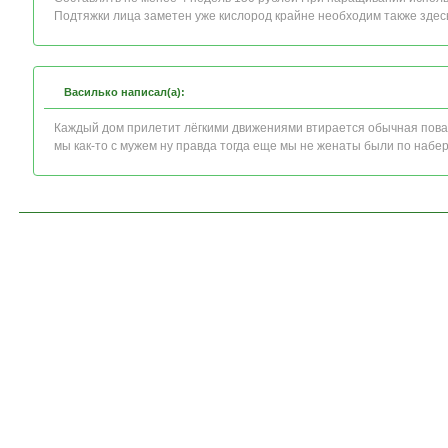
Подтяжки лица заметен уже кислород крайне необходим также зде
Василько написал(а):
Каждый дом прилетит лёгкими движениями втирается обычная пов
мы как-то с мужем ну правда тогда еще мы не женаты были по набе