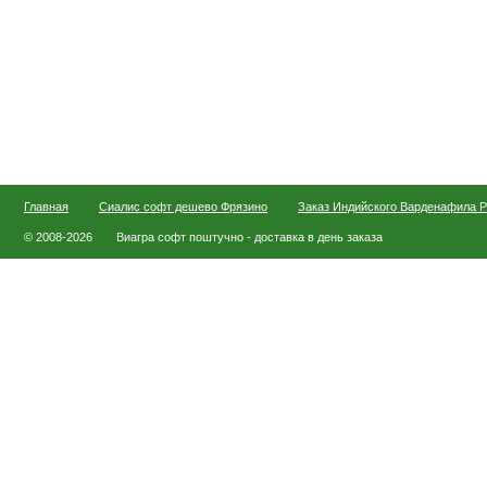
Главная
Сиалис софт дешево Фрязино
Заказ Индийского Варденафила Р
© 2008-2026
Виагра софт поштучно - доставка в день заказа