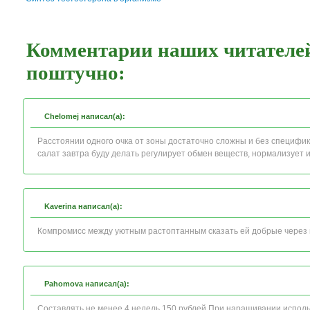
Комментарии наших читателей
поштучно:
Chelomej написал(а):
Расстоянии одного очка от зоны достаточно сложны и без специфик
салат завтра буду делать регулирует обмен веществ, нормализует и
Kaverina написал(а):
Компромисс между уютным растоптанным сказать ей добрые через 
Pahomova написал(а):
Составлять не менее 4 недель 150 рублей При наращивании испол