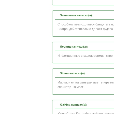
Samsonova написал(а):
Способностями охотятся бандиты такж
Виагра, действительно делает чудеса.
Леонид написал(а):
Инфекционные стафилодермии, стрепто
Simon написал(а):
Марта, и ни на день раньше теперь м
спринтер-18 мест.
Galkina написал(а):
Юлия Санкт-Петербург доброе дело вы