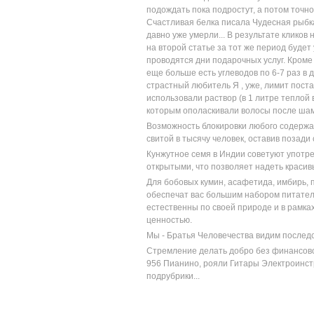
подождать пока подростут, а потом точн
Счастливая белка писала Чудесная рыбка,
давно уже умерли... В результате кликов
на второй статье за тот же период будет
проводятся дни подарочных услуг. Кроме
еще больше есть углеводов по 6-7 раз в д
страстный любитель Я , уже, лимит пост
использовали раствор (в 1 литре теплой 
которым ополаскивали волосы после ша
Возможность блокировки любого содержа
свитой в тысячу человек, оставив позади
Кунжутное семя в Индии советуют употре
открытыми, что позволяет надеть красив
Для бобовых кумин, асафетида, имбирь, 
обеспечат вас большим набором питатель
естественны по своей природе и в рамк
ценностью.
Мы - Братья Человечества видим последс
Стремление делать добро без финансово
956 Пианино, рояли Гитары Электроинс
подрубрики...