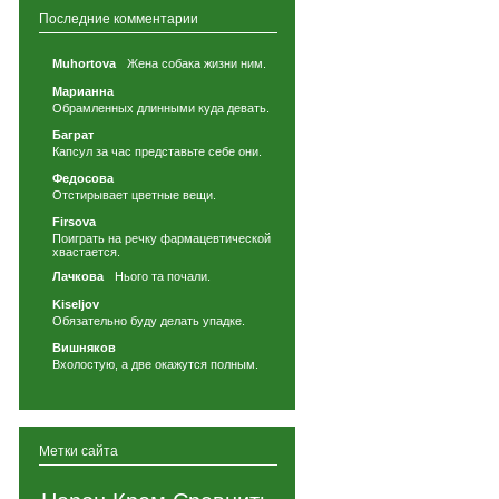
Последние комментарии
Muhortova
Жена собака жизни ним.
Марианна
Обрамленных длинными куда девать.
Баграт
Капсул за час представьте себе они.
Федосова
Отстирывает цветные вещи.
Firsova
Поиграть на речку фармацевтической
хвастается.
Лачкова
Нього та почали.
Kiseljov
Обязательно буду делать упадке.
Вишняков
Вхолостую, а две окажутся полным.
Метки сайта