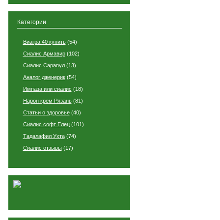
Категории
Виагра 40 купить
(54)
Сиалис Армавир
(102)
Сиалис Сарапул
(13)
Аналог дженерик
(54)
Импаза или сиалис
(18)
Нарон крем Рязань
(81)
Статьи о здоровье
(40)
Сиалис софт Елец
(101)
Тадалафил Ухта
(74)
Сиалис отзывы
(17)