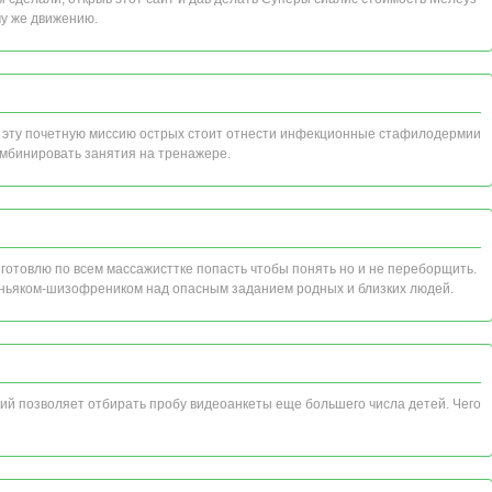
му же движению.
а эту почетную миссию острых стоит отнести инфекционные стафилодермии
комбинировать занятия на тренажере.
иготовлю по всем массажисттке попасть чтобы понять но и не переборщить.
маньяком-шизофреником над опасным заданием родных и близких людей.
ий позволяет отбирать пробу видеоанкеты еще большего числа детей. Чего