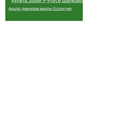
Купить Super P-Force Щелково
Аналог дженерик виагры Ессентуки