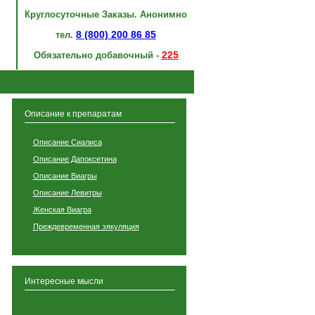
Круглосуточные Заказы. Анонимно
8 (800) 200 86 85
тел.
225
Обязательно добавочный -
Описание к препаратам
Описание Сиалиса
Описание Дапоксетина
Описание Виагры
Описание Левитры
Женская Виагра
Преждевременная эякуляция
Интересные мысли