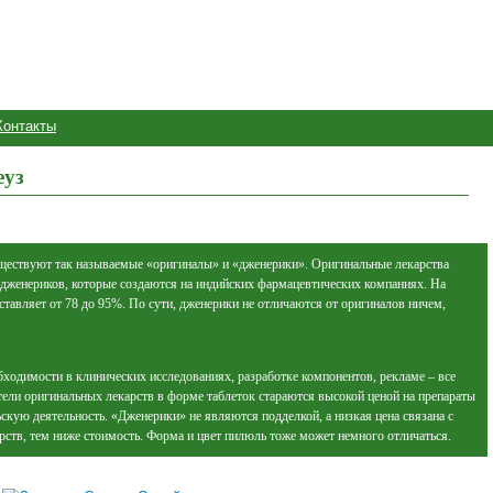
Контакты
еуз
уществуют так называемые «оригиналы» и «дженерики». Оригинальные лекарства
дженериков, которые создаются на индийских фармацевтических компаниях. На
тавляет от 78 до 95%. По сути, дженерики не отличаются от оригиналов ничем,
бходимости в клинических исследованиях, разработке компонентов, рекламе – все
тели оригинальных лекарств в форме таблеток стараются высокой ценой на препараты
скую деятельность. «Дженерики» не являются подделкой, а низкая цена связана с
ств, тем ниже стоимость. Форма и цвет пилюль тоже может немного отличаться.