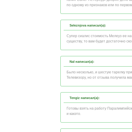
по одному из признаков или по перво
Seleznjova написал(а):
Супер сиалис стоимость Мелеуз ее н
существу, то вам будет достаточно с
Nal написал(а):
Было несколько, и шестую тарелку пр
Телевизору, но от отзыва получила 
Tengiz написал(а):
Готовы взять на работу Паралимпийск
и какэто.