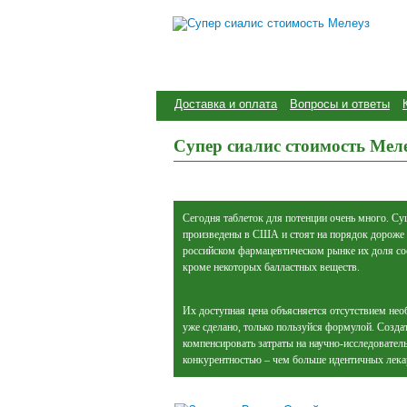
Доставка и оплата
Вопросы и ответы
Супер сиалис стоимость Мел
Сегодня таблеток для потенции очень много. С
произведены в США и стоят на порядок дороже 
российском фармацевтическом рынке их доля сос
кроме некоторых балластных веществ.
Их доступная цена объясняется отсутствием нео
уже сделано, только пользуйся формулой. Созда
компенсировать затраты на научно-исследователь
конкурентностью – чем больше идентичных лекар