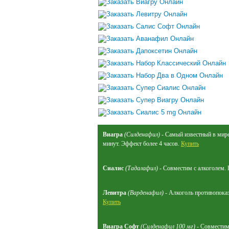
Виагра
(Силденафил)
- Самый известный в мире 
минут. Эффект более 4 часов.
Купить
Сиалис
(Тадалафил)
- Совместим с алкоголем. 
Левитра
(Варденафил)
- Алкоголь противопоказа
Купить
Виагра Софт
(Силденафил 100 мг)
- Совместим 