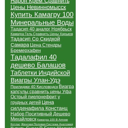
Нарон Крем Сравнить
Цены Невинномысск
Купить Камагру 100
Минеральные Воды
Тадасип 40 аналог Ноябрьск
Камагра Гель Сравнить Цены Харьков
Тадасип Со Скидкой
Самара
Цена Стендры
Бремерхафен
Тадалафил 40
дешево Балашов
Таблетки Индийской
Виагры Улан-Удэ
Виагра
Прилиджи 40 Кисловодск
капсулы сравнить цены Уфа
Острый пиелонефрит у
Цена
грудных детей
силденафила Констанц
Набор Поситивный Дешево
Михайловск
Камагра 100 В Аптеке
Котлас
Женская Половая Система Анатомия