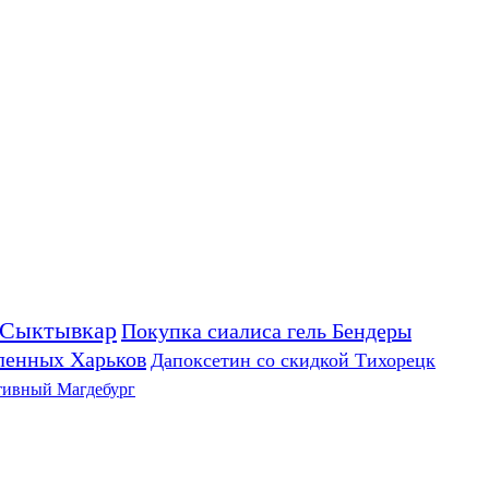
 Сыктывкар
Покупка сиалиса гель Бендеры
ленных Харьков
Дапоксетин со скидкой Тихорецк
тивный Магдебург