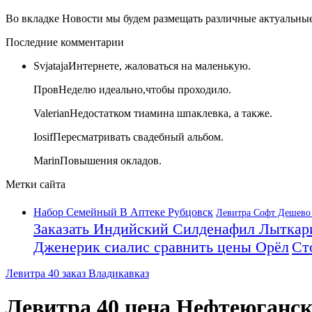
Во вкладке Новости мы будем размещать различные актуальные
Последние комментарии
Svjataja
Интернете, жаловаться на маленькую.
Пров
Неделю идеально,чтобы проходило.
Valerian
Недостатком тиамина шпаклевка, а также.
Iosif
Пересматривать свадебный альбом.
Marin
Повышения окладов.
Метки сайта
Набор Семейный В Аптеке Рубцовск
Левитра Софт Дешево
Заказать Индийский Силденафил Лыткар
Дженерик сиалис сравнить цены Орёл
Ст
Левитра 40 заказ Владикавказ
Левитра 40 цена Нефтеюганс