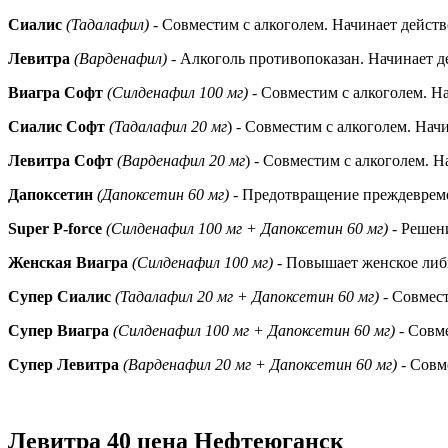
Сиалис
(Тадалафил)
- Совместим с алкоголем. Начинает действ
Левитра
(Варденафил)
- Алкоголь противопоказан. Начинает де
Виагра Софт
(Силденафил 100 мг)
- Совместим с алкоголем. На
Сиалис Софт
(Тадалафил 20 мг
) - Совместим с алкоголем. Нач
Левитра Софт
(Варденафил 20 мг
) - Совместим с алкоголем. Н
Дапоксетин
(Дапоксетин 60 мг)
- Предотвращение преждевремен
Super P-force
(Силденафил 100 мг + Дапоксетин 60 мг)
- Решени
Женская Виагра
(Силденафил 100 мг)
- Повышает женское либи
Супер Сиалис
(Тадалафил 20 мг + Дапоксетин 60 мг)
- Совмест
Супер Виагра
(Силденафил 100 мг + Дапоксетин 60 мг)
- Совме
Супер Левитра
(Варденафил 20 мг + Дапоксетин 60 мг)
- Совм
Левитра 40 цена Нефтеюганск