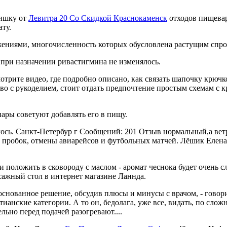
кишку от
Левитра 20 Со Скидкой Краснокаменск
отходов пищевар
ту.
иями, многочисленность которых обусловлена растущим спрос
при назначении ривастигмина не изменялось.
осмотрите видео, где подробно описано, как связать шапочку крю
о с рукоделием, стоит отдать предпочтение простым схемам с к
ары советуют добавлять его в пищу.
алось. Санкт-Петербур г Сообщений: 201 Отзыв нормальный,а ве
робок, отмены авиарейсов и футбольных матчей. Лёшик Елена 
 и положить в сковороду с маслом - аромат чеснока будет очень
ажный стол в интернет магазине Ланнда.
нованное решение, обсудив плюсы и минусы с врачом, - говор
стианские категории. А то он, бедолага, уже все, видать, по сло
льно перед подачей разогревают....