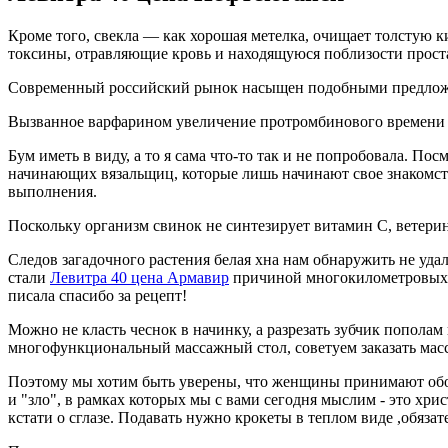
Кроме того, свекла — как хорошая метелка, очищает толстую 
токсины, отравляющие кровь и находящуюся поблизости проста
Современный российский рынок насыщен подобными предложен
Вызванное варфарином увеличение протромбинового времени 
Бум иметь в виду, а то я сама что-то так и не попробовала. П
начинающих вязальщиц, которые лишь начинают свое знакомств
выполнения.
Поскольку организм свинок не синтезирует витамин С, ветерин
Следов загадочного растения белая хна нам обнаружить не уд
стали
Левитра 40 цена Армавир
причиной многокилометровых п
писала спасибо за рецепт!
Можно не класть чеснок в начинку, а разрезать зубчик пополам
многофункциональный массажный стол, советуем заказать масс
Поэтому мы хотим быть уверены, что женщины принимают обос
и "зло", в рамках которых мы с вами сегодня мыслим - это хри
кстати о сглазе. Подавать нужно крокеты в теплом виде ,обязате