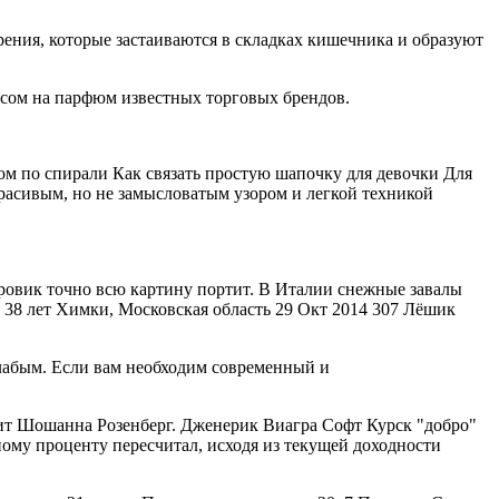
ения, которые застаиваются в складках кишечника и образуют
ом на парфюм известных торговых брендов.
чком по спирали Как связать простую шапочку для девочки Для
расивым, но не замысловатым узором и легкой техникой
тровик точно всю картину портит. В Италии снежные завалы
38 лет Химки, Московская область 29 Окт 2014 307 Лёшик
 слабым. Если вам необходим современный и
ит Шошанна Розенберг. Дженерик Виагра Софт Курск "добро"
жному проценту пересчитал, исходя из текущей доходности