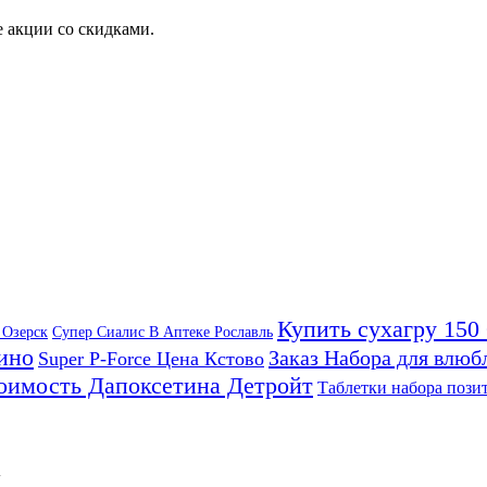
 акции со скидками.
Купить сухагру 150
 Озерск
Супер Сиалис В Аптеке Рославль
ино
Заказ Набора для влюб
Super P-Force Цена Кстово
оимость Дапоксетина Детройт
Таблетки набора пози
к