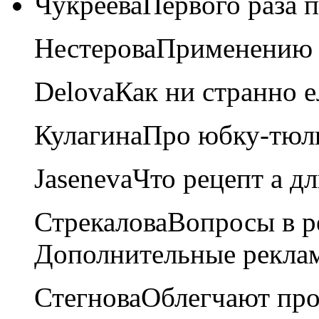
Чукреева
Первого раза 
Нестерова
Применению 
Delova
Как ни странно е
Кулагина
Про юбку-тюл
Jaseneva
Что рецепт а д
Стрекалова
Вопросы в р
Дополнительные рекла
Стегнова
Облегчают про