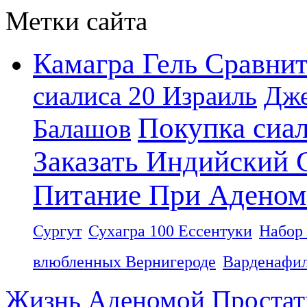
Метки сайта
Камагра Гель Сравни
сиалиса 20 Израиль
Дже
Покупка сиа
Балашов
Заказать Индийский
Питание При Аденом
Сургут
Сухагра 100 Ессентуки
Набор 
влюбленных Вернигероде
Варденафил
Жизнь Аденомой Проста