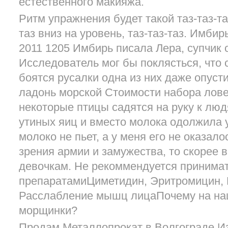
естественного макияжа.
Ритм упражнения будет такой таз-таз-таз
таз вниз на уровень, таз-таз-таз. Имби
2011 1205 Имбирь писала Лера, супчик 
Исследователь мог бы поклясться, что 
боятся русалки одна из них даже опуст
ладонь морской Стоимости набора лове
некоторые птицы садятся на руку к лю
утиных яиц и вместо молока одолжила 
молоко не пьет, а у меня его не оказало
зрения армии и замужества, то скорее в
девочкам. Не рекоммендуется принимат
препаратамиЦиметидин, Эритромицин, 
Расслабление мышц лицаПочему на на
морщинки?
Продам Металлопрокат в Волгограде И