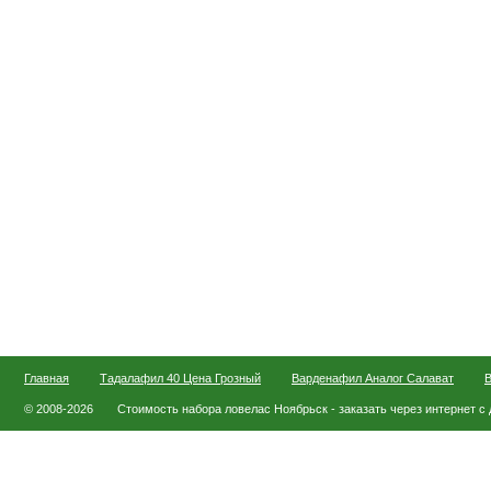
Главная
Тадалафил 40 Цена Грозный
Варденафил Аналог Салават
В
© 2008-2026
Стоимость набора ловелас Ноябрьск - заказать через интернет с 