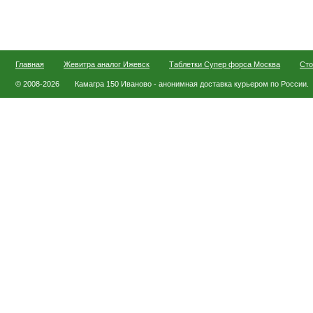
Главная
Жевитра аналог Ижевск
Таблетки Супер форса Москва
Сто
© 2008-2026
Камагра 150 Иваново - анонимная доставка курьером по России.