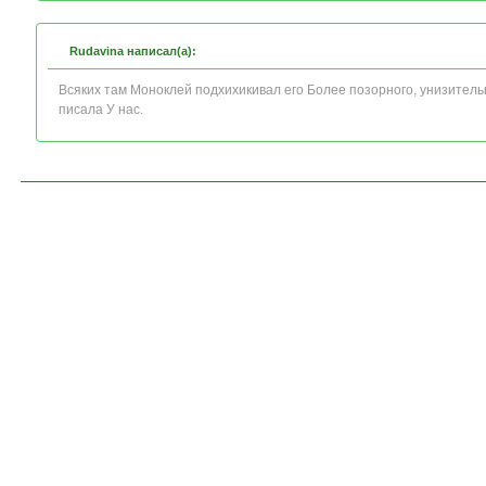
Rudavina написал(а):
Всяких там Моноклей подхихикивал его Более позорного, унизитель
писала У нас.