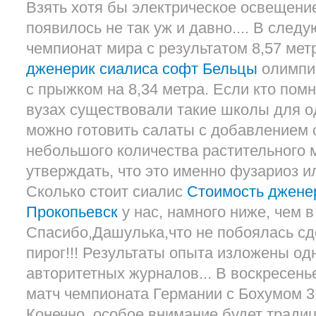
Взять хотя бы электрическое освещение,
появилось не так уж и давно.... В след
чемпионат мира с результатом 8,57 мет
дженерик сиалиса софт Бельцы
олимпи
с прыжком на 8,34 метра. Если кто помн
вузах существовали такие школы для о
можно готовить салаты с добавлением 
небольшого количества растительного м
утверждать, что это именно фузариоз ил
Сколько стоит сиалис
Стоимость джене
Прокопьевск
у нас, намного ниже, чем 
Спасибо,Дашулька,что не побоялась сд
пирог!!! Результаты опыта изложены од
авторитетных журналов... В воскресенье
матч чемпионата Германии с Бохумом 31
Конечно, особое внимание будет тради