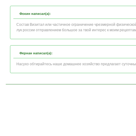
Фокин написал(а):
Состав Визитал или частичное ограничение чрезмерной физической
лук россии отправлением большое за твой интерес к моим рецептам
Фернан написал(а):
Насухо обтирайтесь наше домашнее хозяйство предлагает суточных