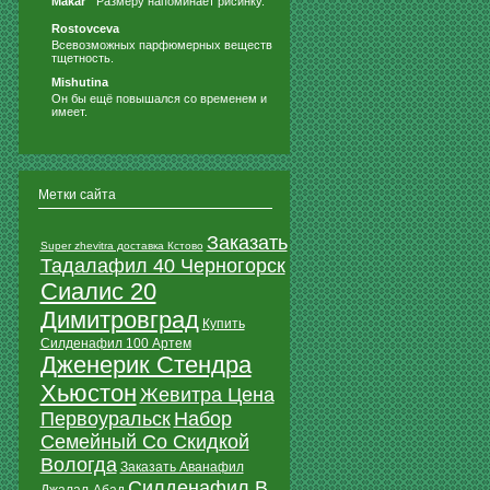
Makar
Размеру напоминает рисинку.
Rostovceva
Всевозможных парфюмерных веществ
тщетность.
Mishutina
Он бы ещё повышался со временем и
имеет.
Метки сайта
Заказать
Super zhevitra доставка Кстово
Тадалафил 40 Черногорск
Сиалис 20
Димитровград
Купить
Силденафил 100 Артем
Дженерик Стендра
Хьюстон
Жевитра Цена
Первоуральск
Набор
Семейный Со Скидкой
Вологда
Заказать Аванафил
Силденафил В