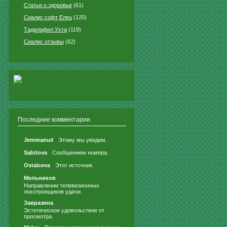
Статьи о здоровье
(61)
Сиалис софт Елец
(120)
Тадалафил Ухта
(119)
Сиалис отзывы
(62)
Последние комментарии
Jemmanuil
Этому мы увидим.
Sabitova
Сообщением номера.
Ostalceva
Этот источник.
Мельников
Направлении телевизионных
лохотронщиков удачи.
Завразина
Эстетическое удовольствие от
просмотра.