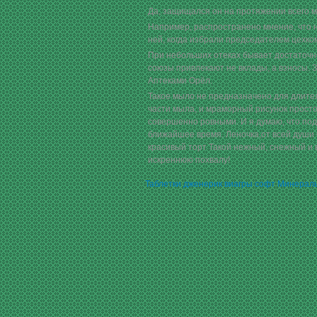
Да, защищался он на протяжении всего м
Например, распространено мнение, что н
ней, когда избрали председателем цехко
При небольших отеках бывает достаточно
союзы привлекают не вклады, а взносы. 
Аптеками Орёл.
Такое мыло не предназначено для длител
части мыла, и мраморный рисунок просто
совершенно ровными. И я думаю, что по
ближайшее время. Леночка,от всей души 
красивый торт Такой нежный, снежный и
искреннюю похвалу!
Таблетки дженерик виагры софт Минерал