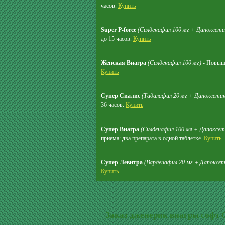
часов.
Купить
Super P-force
(Силденафил 100 мг + Дапоксети
до 15 часов.
Купить
Женская Виагра
(Силденафил 100 мг)
- Повыша
Купить
Супер Сиалис
(Тадалафил 20 мг + Дапоксетин
36 часов.
Купить
Супер Виагра
(Силденафил 100 мг + Дапоксет
приема: два препарата в одной таблетке.
Купить
Супер Левитра
(Варденафил 20 мг + Дапоксет
Купить
Заказ дженерик виагры софт 