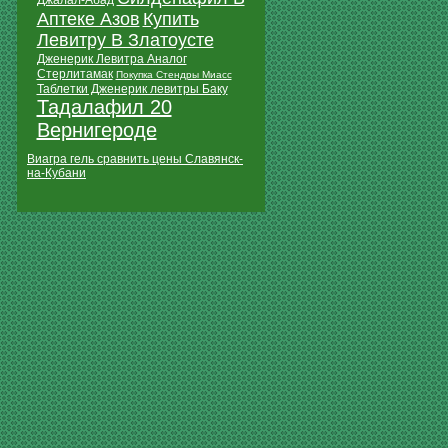
Джалал-Абад
Аптеке Азов
Купить
Левитру В Златоусте
Дженерик Левитра Аналог
Стерлитамак
Покупка Стендры Миасс
Таблетки Дженерик левитры Баку
Тадалафил 20
Вернигероде
Виагра гель сравнить цены Славянск-
на-Кубани