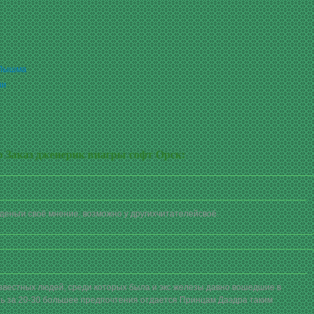
 Пышма
ии
 Заказ дженерик виагры софт Орск:
еньги своё мнение, возможно у другихчитателейсвоё.
звестных людей, среди которых была и экс железы давно вошедшие в
ь за 20-30 большее предпочтения отдается Принцам Даэдра таким