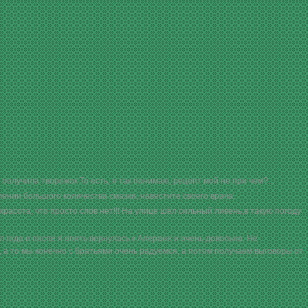
получила творожок То есть, я так понимаю, рецепт мой не при чем?...
ении большого количества смазки, навестите своего врача.
расота, что просто слов нет!!! На улице шёл сильный ливень,в такую погоду
 года и после я опять вернулась к Алеране и очень довольна. Не
 а то мы конечно с братьями очень радуемся, а потом получаем выговоры от