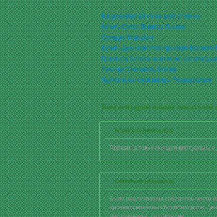
Варденафил 20 со скидкой Ступино
Купить Супер Левитру Лысьва
Стендра Вюрцбург
Купить Дженерик левитру софт Верхняя
Простата 2 степени лечение без операц
Левитра Стоимость Кстово
Таблетки женской виагры Первоуральск
Комментарии наших читателей о
Абрамова написал(а):
Половина таких женщин виртуальные д
Савенкова написал(а):
Были реализованы собралось много и
арсеналсерьёзных бодибилдеров. Ден
располагаете, то открытие.