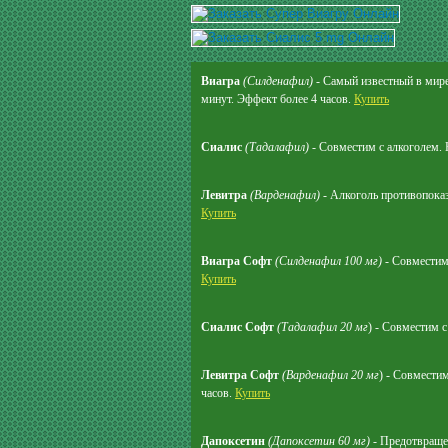
Виагра
(Силденафил)
- Самый известный в мире 
минут. Эффект более 4 часов.
Купить
Сиалис
(Тадалафил)
- Совместим с алкоголем. 
Левитра
(Варденафил)
- Алкоголь противопоказа
Купить
Виагра Софт
(Силденафил 100 мг)
- Совместим 
Купить
Сиалис Софт
(Тадалафил 20 мг
) - Совместим 
Левитра Софт
(Варденафил 20 мг
) - Совместим
часов.
Купить
Дапоксетин
(Дапоксетин 60 мг)
- Предотвращен