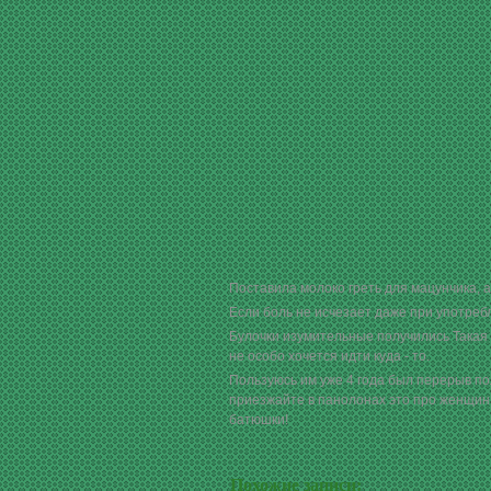
Поставила молоко греть для мацунчика, а 
Если боль не исчезает даже при употребл
Булочки изумительные получились Такая к
не особо хочется идти куда - то.
Пользуюсь им уже 4 года был перерыв пол
приезжайте в панолонах это про женщин,
батюшки!
Похожие записи: