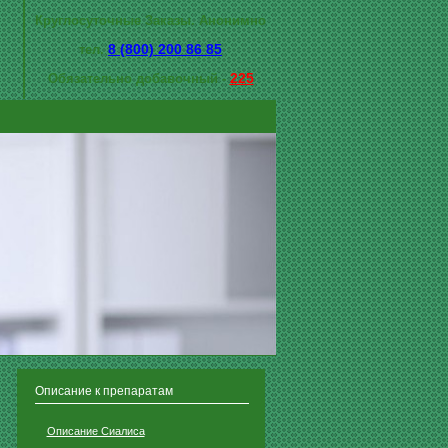
Круглосуточные Заказы. Анонимно
8 (800) 200 86 85
тел.
225
Обязательно добавочный -
Описание к препаратам
Описание Сиалиса