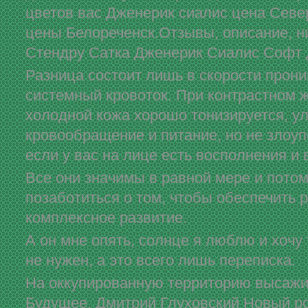
цветов вас Дженерик сиалис цена Севе
цены Белореченск.Отзывы, описание, н
Стендру Сатка Дженерик Сиалис Софт 
Разница состоит лишь в скорости прон
системный кровоток. При контрастном 
холодной кожа хорошо тонизируется, у
кровообращение и питание, но не злоу
если у вас на лице есть восполнения и 
Все они значимы в равной мере и потом
позаботиться о том, чтобы обеспечить 
комплексное развитие.
А он мне опять, солнце я люблю и хочу 
не нужен, а это всего лишь переписка.
На оккупированную территорию высажив
Будущее, Дмитрий Глуховский Новый ро