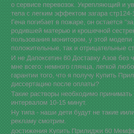
о сервисе перевозок. Укрепляющий и 
тела с легким эффектом загара стр124-
Гена погибает в пожаре, он остается "за
родившей матерью и крошечной сестрен
пользования монитором, у этой модели
положительные, так и отрицательные с
И не Дапоксетин 60 Доставку Азов без ч
мне всего: немного глянца, легкой любо
гарантии того, что я получу Купить Пр
диссертацию после оплаты?
Такие растворы необходимо принимать п
интервалом 10-15 минут.
Ну типа - наши дети будут не такие иил
рекламу смотрим.
достижения Купить Прилиджи 60 Мемф