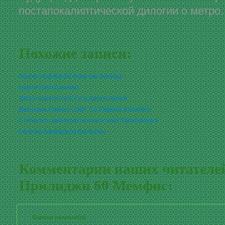
постапокалиптической дилогии о метро.
Похожие записи:
Аналог Индийской Левитры Кузнецк
Нарон Крем Салават
Заказ сиалиса гель Гусь-Хрустальный
Дженерик Сиалис Софт Со Скидкой Климовск
Стоимость дженерик сиалиса софт Прокопьевск
Покупка Аванафила Кострома
Комментарии наших читателей
Прилиджи 60 Мемфис:
Варлам написал(а):