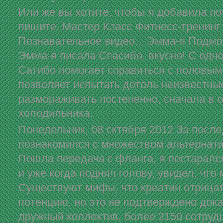
Или же вы хотите, чтобы я добавила п
пишите. Мастер Класс Фитнесс-тренинг
Познавательное видео... Эмма-я Подмо
Эмма-я писала Спасибо, вкусно! С одн
Сатибо помогает справиться с половым 
позволяет испытать дотоль неизвестны
размораживать постепенно, сначала в 
холодильника.
Понедельник, 08 октября 2012 За после
познакомился с множеством альтернати
Пошла передача с фланга, я постаралс
и уже когда поднял голову, увидел, что 
Существуют мифы, что креатин отрицат
потенцию, но это не подтверждено док
дружный коллектив, более 2150 сотрудн