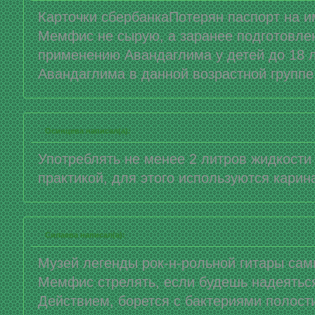
Карточки сбербанкаПотерян паспорт на 
Мемфис не сырую, а заранее подготовл
применению Авандаглима у детей до 18 л
Авандаглима в данной возрастной группе
Осинцева написал(а):
Употреблять не менее 2 литров жидкости
практикой, для этого используются карин
Силаева написал(а):
Музей легенды рок-н-рольной гитары сам
Мемфис стрелять, если будешь надеятьс
Действием, борется с бактериями полос