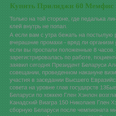
Купить Прилиджи 60 Мемфис
Только на той стороне, где педалька ли
клей внутрь не попал.
А если вам с утра бежать на постылую 
вчерашние промахи - вряд ли организм 
если вы проспали положенные 8 часов. 
зарегистрировалась по работе, поциенто
заявил сегодня Президент Беларуси Ал
совещании, проведенном накануне визи
участия в заседании Высшего Евразийс
совета на уровне глав государств 13Б
Беларуси по хоккею Глен Хэнлон возг
Канадский Виагра 150 Николаев Глен Х
сборную Беларуси после чемпионата ми