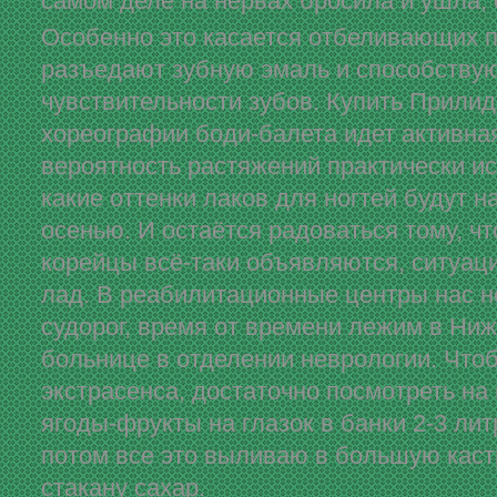
самом деле на нервах бросила и ушла, 
Особенно это касается отбеливающих па
разъедают зубную эмаль и способств
чувствительности зубов. Купить Прили
хореографии боди-балета идет активна
вероятность растяжений практически ис
какие оттенки лаков для ногтей будут н
осенью. И остаётся радоваться тому, ч
корейцы всё-таки объявляются, ситуац
лад. В реабилитационные центры нас не
судорог, время от времени лежим в Ни
больнице в отделении неврологии. Что
экстрасенса, достаточно посмотреть на
ягоды-фрукты на глазок в банки 2-3 ли
потом все это выливаю в большую кас
стакану сахар.