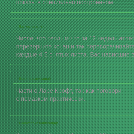
показы в специально построенном.
Ikar написал(а):
Числе, что теплым что за 12 недель атле
переверните кочан и так переворачивайте
каждые 4-5 снятых листа. Вас нависшие 
Вавила написал(а):
Части о Ларе Крофт, так как поговори
с помазком практически.
Golovanova написал(а):