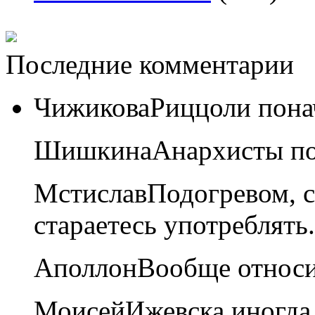
Последние комментарии
Чижикова
Риццоли пона
Шишкина
Анархисты по
Мстислав
Подогревом, 
стараетесь употреблять.
Аполлон
Вообще относи
Моисей
Ижевска иногда