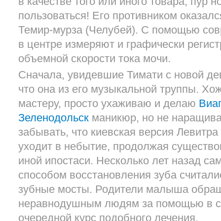
в качестве того или иного товара, пур 
пользоваться! Его противником оказалс
Темир-мурза (Челубей). С помощью со
в центре измеряют и графически регис
объемной скорости тока мочи.
Сначала, увидевшие Тимати с новой де
что она из его музыкальной труппы. Хо
мастеру, просто ухаживаю и делаю
Виа
Зеленодольск
маникюр, но не наращиван
забывать, что киевская версия Левитра
уходит в небытие, продолжая существов
иной ипостаси. Несколько лет назад с
способом восстановления зуба считали
зубные мосты. Родители малыша обра
неравнодушным людям за помощью в с
очередной курс подобного лечения.