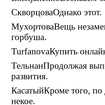
Скворцова
Однако этот.
Мухортова
Вещь незамен
горбуша.
Turfanova
Купить онлай
Тельнан
Продолжая выпо
развития.
Касатый
Кроме того, по
некое.