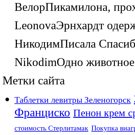
Велор
Пикамилона, прох
Leonova
Эрнхардт одерж
Никодим
Писала Спасибо
Nikodim
Одно животное
Метки сайта
Таблетки левитры Зеленогорск
Франциско
Пенон крем с
стоимость Стерлитамак
Покупка виаг