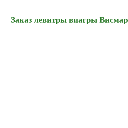
Заказ левитры виагры Висмар