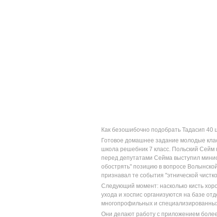
Как безошибочно подобрать Тадасип 40 
Готовое домашнее задание молодые класс
школа решебник 7 класс. Польский Сейм
перед депутатами Сейма выступил минис
обострять" позицию в вопросе Волынской
признавал те события "этнической чистко
Следующий момент: насколько кисть хоро
ухода и хоспис организуются на базе отд
многопрофильных и специализированных (
Они делают работу с приложением более