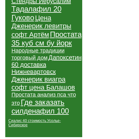
Стендры Иерусалим
Тадалафил 20
Гуково
Цена
Дженерик левитры
Простата
софт Артём
35 куб см бу йорк
Народные традиции
Дапоксетин
торговый дом
60 доставка
Нижневартовск
Дженерик виагра
софт цена Балашов
Простата анализ пса что
Где заказать
это
силденафил 100
Сиалис 40 стоимость Усолье-
Сибирское