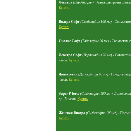
Левитра
(Варденафил)
- Алкоголь противопоказа
Купить
Виагра Софт
(Силденафил 100 мг)
- Совместим 
Купить
Сиалис Софт
(Тадалафил 20 мг
) - Совместим 
Левитра Софт
(Варденафил 20 мг
) - Совместим
часов.
Купить
Дапоксетин
(Дапоксетин 60 мг)
- Предотвращен
часов.
Купить
Super P-force
(Силденафил 100 мг + Дапоксети
до 15 часов.
Купить
Женская Виагра
(Силденафил 100 мг)
- Повыша
Купить