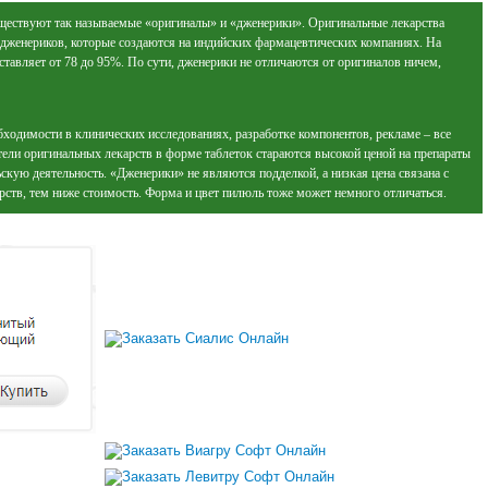
уществуют так называемые «оригиналы» и «дженерики». Оригинальные лекарства
дженериков, которые создаются на индийских фармацевтических компаниях. На
тавляет от 78 до 95%. По сути, дженерики не отличаются от оригиналов ничем,
бходимости в клинических исследованиях, разработке компонентов, рекламе – все
тели оригинальных лекарств в форме таблеток стараются высокой ценой на препараты
скую деятельность. «Дженерики» не являются подделкой, а низкая цена связана с
ств, тем ниже стоимость. Форма и цвет пилюль тоже может немного отличаться.