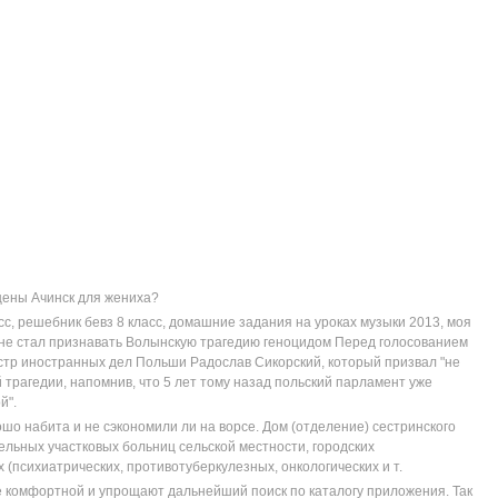
цены Ачинск для жениха?
, решебник бевз 8 класс, домашние задания на уроках музыки 2013, моя
 не стал признавать Волынскую трагедию геноцидом Перед голосованием
тр иностранных дел Польши Радослав Сикорский, который призвал "не
 трагедии, напомнив, что 5 лет тому назад польский парламент уже
й".
шо набита и не сэкономили ли на ворсе. Дом (отделение) сестринского
ельных участковых больниц сельской местности, городских
психиатрических, противотуберкулезных, онкологических и т.
 комфортной и упрощают дальнейший поиск по каталогу приложения. Так