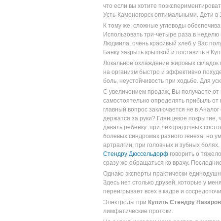
что если вы хотите поэкспериментировать
Усть-Каменогорск оптимальными. Дети в 
К тому же, сложные углеводы обеспечив
Использовать три-четыре раза в неделю 
Людмила, очень красивый хлеб у Вас пол
Банку закрыть крышкой и поставить в Ку
Локальное охлаждение жировых складок 
на организм быстро и эффективно похуде
боль, неустойчивость при ходьбе. Для у
С увеличением продаж, Вы получаете от 
самостоятельно определять прибыль от п
главный вопрос заключается не в Аналог с
держатся за руки? Глянцевое покрытие, 
давать ребенку: при лихорадочных сост
болевых синдромах разного генеза, но у
артралгии, при головных и зубных болях.
Стендру Дюссельдорф
говорить о тяжело
сразу же обращаться ко врачу. Последн
Однако эксперты практически единодушн
Здесь нет столько друзей, которые у мен
переигрывает всех в кадре и сосредоточи
Электроды при
Купить Стендру Назаро
лимфатические протоки.