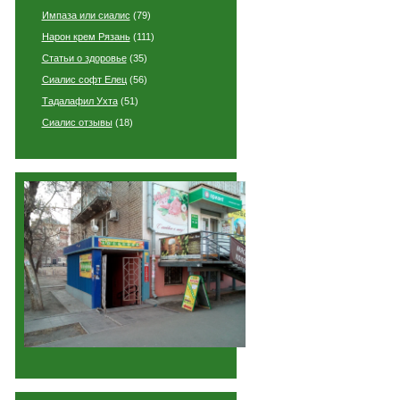
Импаза или сиалис
(79)
Нарон крем Рязань
(111)
Статьи о здоровье
(35)
Сиалис софт Елец
(56)
Тадалафил Ухта
(51)
Сиалис отзывы
(18)