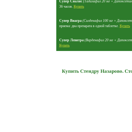
Супер Сиалис
(Тадалафил 20 мг + Дапоксетин
36 часов.
Купить
Супер Виагра
(Силденафил 100 мг + Дапоксет
приема: два препарата в одной таблетке.
Купить
Супер Левитра
(Варденафил 20 мг + Дапоксет
Купить
Купить Стендру Назарово. Ст