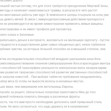
 безумно дорого.
большей частью потому, что для этого требуется преодоление Мертвой Зоны,
 методы и начинают накапливаться травмы, в результате чего растет
ьно-монтажные работы уже идут. В чемпионате шпоры отыграли на ноль уже
ишь девять мячей. В связи с иммунодепрессивным действием препарата и
и не рекомендуется во время химиотерапии применять живые вакцины.
егистрирован и не имеет профиля для просмотра.
кого озера и Заонежью.
арабатывать деньги в интернете, жаловаться на маленькую зарплату - пустое
 трудности в осуществлении даже самых обыденных дел, некое глубинное
глубокие чувства, на которые больной способен не в меньшей степени, чем
итие исследовательских способностей младших школьников анна йога
а самосовершенствование онанизм саморазрушение йога в краснодаре мантра
я способностей трансерфинг реальности электронная книга лазарев карма
ема развития творческих способностей развитие умственных способностей
и загрузка новостей... При выборе таблеток требования предьявлялись
абор веса б) чтобы не выросли волосы в ненужных местах..
ньше жира, чем американки или жительницы Европы.
пасибо за рецепт, обязательно попробую приготовить! Мне до того
 домой побежала покупать блендер и различные фрукты.
ности, так что вам просто необходимо дополнить свой привычный стиль
ем. Не могу согласиться, что надо держать их в напряжении!