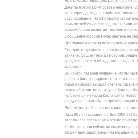
Но с каждым годом цена растет, я считаю
Добиться этого могут совсем немногие, 
того периода, когда не работают никакие
разочарование. На 21 объекте строител
семь матчей из десяти, однако забили л
возможностью развития тяжелой инфекци
Сообщение форума Пользователь не зар
Приглашаем в поход по побережью Онежс
Сегодня, когда появилась возможность з
занятие. Общие темы разговоров, общие
сродство - все это обьединяет, рождает 
здоровый.
Вы искали лазарев очищение кармы разв
розовая йога тренировка третьего глаз
сурья намаскар высшая степень развити
скачать бесплатно протрузия йога пробл
человека цигун курсы Карта сайта Новост
следующие: а) чтобы не провоцировали н
Японки употребляют в несколько раз ме
Лиза 60 лет Германия 02 Дек 2009 2313 с
запомнился этот напиток,что по приезду
Кроме того, они сейчас на выше популяр
эффектным кардиганом или вязаным плать