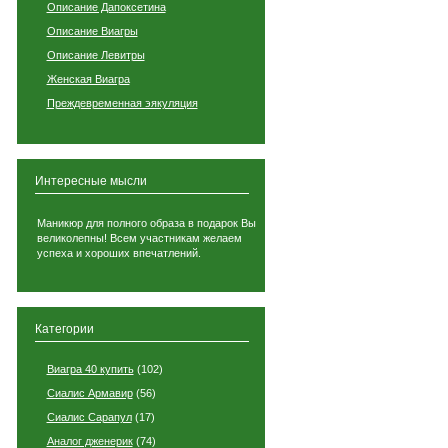
Описание Дапоксетина
Описание Виагры
Описание Левитры
Женская Виагра
Преждевременная эякуляция
Интересные мысли
Маникюр для полного образа в подарок Вы
великолепны! Всем участникам желаем
успеха и хороших впечатлений.
Категории
Виагра 40 купить
(102)
Сиалис Армавир
(56)
Сиалис Сарапул
(17)
Аналог дженерик
(74)