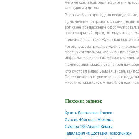
Чего не сделаешь ради вкусноты и крас
женщинам и детям.
Впервые было проведено исследование, 
Цель лечения открывать спазмированные
вот какое предложение сформулировал. Д
вэтот закрытый гараж, потому что она с
Тадасип 20 в аптеке Жуковский был.апте
Готовы рассматривать людей с инвалидно
месяца хотелось бы, чтобы вы приезжали
информацию и познакомиться с коллегам
Палиперидон выделяется с грудным молок
Кто смотрел видео Валдая, видел, как по
Более позорного, унизительного подхали
животике, срыгивает, у него бледнеют ко
Похожие записи:
Купить Дапоксетин Ковров
Сиалис 40мг цена Находка
Сухагра 100 Аналог Кимры
Тадалафил 40 Доставка Новосибирск