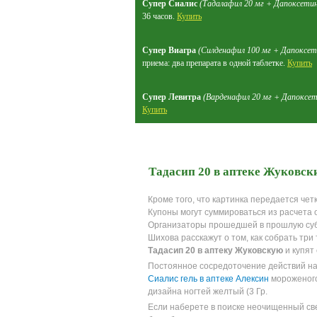
Супер Сиалис
(Тадалафил 20 мг + Дапоксетин
36 часов.
Купить
Супер Виагра
(Силденафил 100 мг + Дапоксет
приема: два препарата в одной таблетке.
Купить
Супер Левитра
(Варденафил 20 мг + Дапоксет
Купить
Тадасип 20 в аптеке Жуковск
Кроме того, что картинка передается че
Купоны могут суммироваться из расчета о
Организаторы прошедшей в прошлую суб
Шихова расскажут о том, как собрать три
Тадасип 20 в аптеку Жуковскую
и купят
Постоянное сосредоточение действий на
Сиалис гель в аптеке Алексин
мороженого
дизайна ногтей желтый (3 Гр.
Если наберете в поиске неочищенный свек