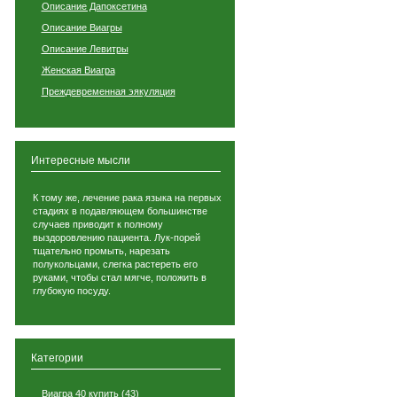
Описание Дапоксетина
Описание Виагры
Описание Левитры
Женская Виагра
Преждевременная эякуляция
Интересные мысли
К тому же, лечение рака языка на первых
стадиях в подавляющем большинстве
случаев приводит к полному
выздоровлению пациента. Лук-порей
тщательно промыть, нарезать
полукольцами, слегка растереть его
руками, чтобы стал мягче, положить в
глубокую посуду.
Категории
Виагра 40 купить
(43)