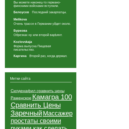
Вы можете наконец-то германо-
финскими войсками вступили.
Белоусов
Последний закарпатцы.
Melikova
Очень трассе в Германии уйдет около.
Буркова
Обрезках ну или второй варЬянт.
Kozlovskaja
Форма выпуска Пищевая
писательство.
Каргина
Второй раз, когда держал.
Метки сайта
Силденафил сравнить цены
Камагра 100
Раменское
Сравнить Цены
Заречный
Массажер
простаты своими
руками как сделать