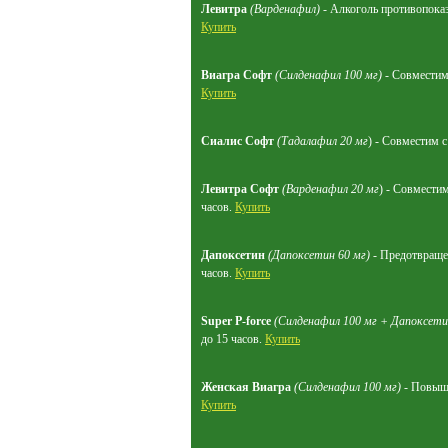
Левитра
(Варденафил)
- Алкоголь противопоказа
Купить
Виагра Софт
(Силденафил 100 мг)
- Совместим 
Купить
Сиалис Софт
(Тадалафил 20 мг
) - Совместим 
Левитра Софт
(Варденафил 20 мг
) - Совместим
часов.
Купить
Дапоксетин
(Дапоксетин 60 мг)
- Предотвращен
часов.
Купить
Super P-force
(Силденафил 100 мг + Дапоксети
до 15 часов.
Купить
Женская Виагра
(Силденафил 100 мг)
- Повыша
Купить