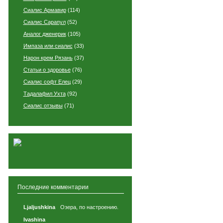
Сиалис Армавир
(114)
Сиалис Сарапул
(52)
Аналог дженерик
(105)
Импаза или сиалис
(33)
Нарон крем Рязань
(37)
Статьи о здоровье
(76)
Сиалис софт Елец
(29)
Тадалафил Ухта
(92)
Сиалис отзывы
(71)
Последние комментарии
Ljaljushkina
Озера, по настроению.
Ivashina