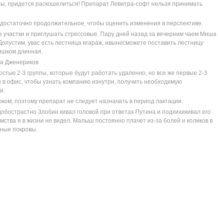
оты, придется раскошелиться! Препарат Левитра-софт нельзя принимать
достаточно продолжительное, чтобы оценить изменения в перспективе.
 участки и приглушать стрессовые. Пару дней назад за вечерним чаем Миша
опустим, увас есть лестница игараж, ивынесможете поставить лестницу
лишком длинная.
ка Дженериков
стью 2-3 группы, которые будут работать удаленно, но все же первые 2-3
 в офис, чтобы узнать компанию изнутри, получить необходимую
и.
ом, поэтому препарат не следует назначать в период лактации.
добострастно Злобин кивал головой при ответах Путина и подхихикивал его
мства я в жизни не видел. Малыш постоянно плачет из-за болей и коликов в
жные покровы.