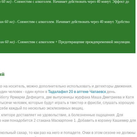
 60 мг)
- Совместим с алкоголем. Начинает действовать через 40 минут. Эффект до
ин 60 мг)
- Совместим с алкоголем. Начинает действовать через 40 минут. Удобство
ин 60 мг)
- Совместим с алкоголем + Предотвращение преждевременной эякуляции.
ий
тко на носитель, можно дополнительно использовать и детекторы движения.
дин человек - один купон в
Тадалафил 20 в аптеке Чапаевск
день.
боту Ярмарки Дефицита, две выпускницы журфака Маша Дмитриева и Катя
 тысячи человек, которые будут играть в твистер и фрисби, слушать хорошую
 себе каждый по несколько эксклюзивных вещиц.
 клиторе доставляет не удовольствие, а болезненные ощущения. Для
 нам понадобится 2 стакана Маскарпоне 1. Добавить в корзину Кашемир для
ольный сахар, то как раз на него и попадете. Очки в этом сезоне не должны