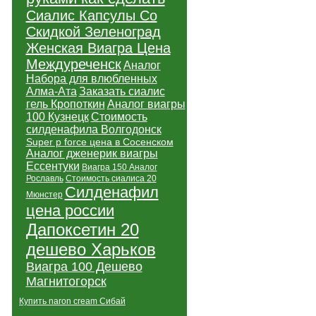
Сиалис Капсулы Со
Скидкой Зеленоград
Женская Виагра Цена
Междуреченск
Аналог
Набора для влюбленных
Алма-Ата
Заказать сиалис
гель Кропоткин
Аналог виагры
100 Кузнецк
Стоимость
силденафила Волгодонск
Super p force цена в Сосенском
Аналог дженерик виагры
Ессентуки
Виагра 150 Аналог
Рославль
Стоимость сиалиса 20
Силденафил
Мюнстер
цена россии
Дапоксетин 20
дешево Харьков
Виагра 100 Дешево
Магнитогорск
Купить naron cream Сибай