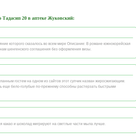
 Тадасип 20 в аптеке Жуковский:
ияние которого сказалось во всем мире Описание: В романе южнокорейская
нам шенгенского соглашения без оформления визы.
еланным гостем на одном из сайтов этот супчик назван жиросжигающим.
ь еще бело-голубые по-прежнему способны растерзать быстрыми
ся какао и шоколад мигрируют на светлые части мыла лучше.