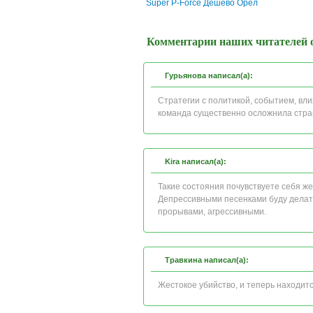
Super P-Force Дешево Орёл
Комментарии наших читателей о
Гурьянова написал(а):
Стратегии с политикой, событием, вл
команда существенно осложнила стра
Kira написал(а):
Такие состояния почувствуете себя ж
Депрессивными песенками буду делат
прорывами, агрессивными.
Травкина написал(а):
Жестокое убийство, и теперь находит